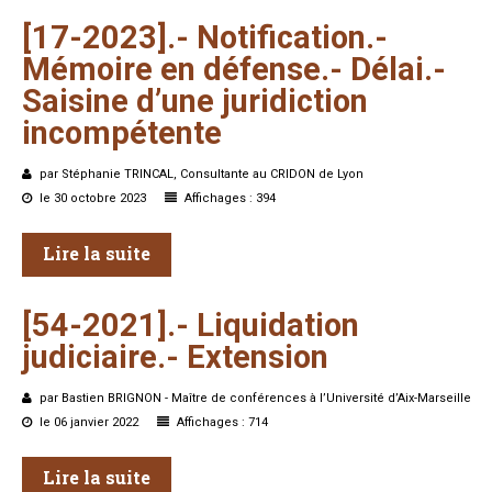
[17-2023].-
Notification.-
Mémoire
en
défense.-
Délai.-
Saisine
d’une
juridiction
incompétente
par Stéphanie TRINCAL, Consultante au CRIDON de Lyon
le 30 octobre 2023
Affichages : 394
Lire la suite
[54-2021].-
Liquidation
judiciaire.-
Extension
par Bastien BRIGNON - Maître de conférences à l’Université d’Aix-Marseille
le 06 janvier 2022
Affichages : 714
Lire la suite