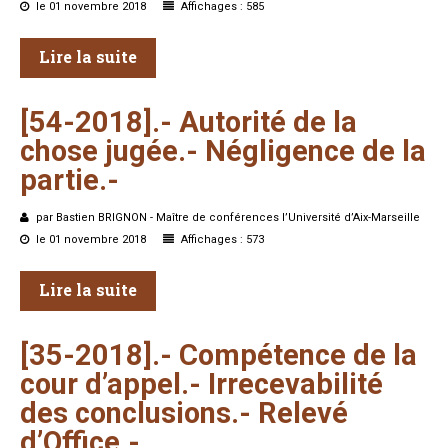
le 01 novembre 2018
Affichages : 585
Lire la suite
[54-2018].-
Autorité
de
la
chose
jugée.-
Négligence
de
la
partie.-
par Bastien BRIGNON - Maître de conférences l’Université d’Aix-Marseille
le 01 novembre 2018
Affichages : 573
Lire la suite
[35-2018].-
Compétence
de
la
cour
d’appel.-
Irrecevabilité
des
conclusions.-
Relevé
d’Office.-