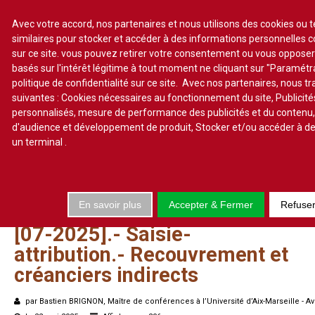
Avec votre accord, nos partenaires et nous utilisons des cookies ou 
similaires pour stocker et accéder à des informations personnelles 
sur ce site. vous pouvez retirer votre consentement ou vous oppose
S'abonner
Lire un numéro
basés sur l'intérêt légitime à tout moment ne cliquant sur "Paramét
politique de confidentialité sur ce site. Avec nos partenaires, nous t
Se connecter
suivantes : Cookies nécessaires au fonctionnement du site, Publicité
personnalisés, mesure de performance des publicités et du contenu
d'audience et développement de produit, Stocker et/ou accéder à de
un terminal
.
Accueil
Actualité
En savoir plus
Accepter & Fermer
Refuse
Commentaires d'arrêt
[07-2025].-
Saisie-
Sommaires
attribution.-
Recouvrement
et
Chroniques
créanciers
indirects
Etudes de texte
Réponses ministérielles
par Bastien BRIGNON, Maître de conférences à l’Université d’Aix-Marseille - A
Conclusions et Rapports