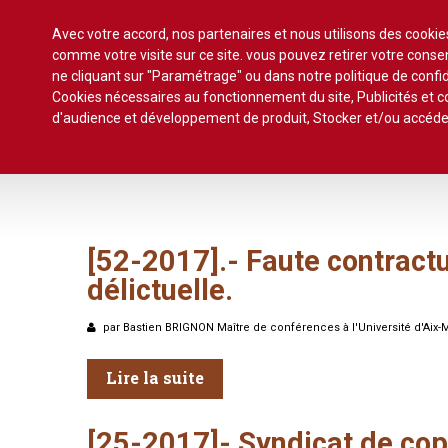
Avec votre accord, nos partenaires et nous utilisons des cooki
comme votre visite sur ce site. vous pouvez retirer votre con
ne cliquant sur "Paramétrage" ou dans notre politique de confid
Cookies nécessaires au fonctionnement du site, Publicités et
Accueil
Actualité
Commentaires d'arrêt
S
d'audience et développement de produit, Stocker et/ou accéde
Formez-vous !
Veille législative et règlementaire
Autres
Décision de justice
[52-2017].-
Faute
contractu
Baux
délictuelle.
Propositions et projets de lois
Construction
Actualité immobilière
par Bastien BRIGNON Maître de conférences à l'Université d'Aix-
Copropriété
Droit rural
Lire la suite
Fiscalité
[25-2017]-
Syndicat
de
cop