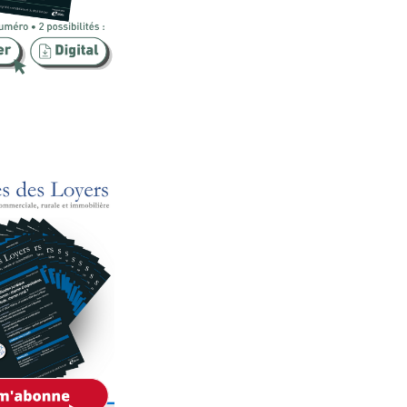
Publicité foncière
Rural
SCI
Sécurité
Urbanisme
Vente
Voies d'exécution