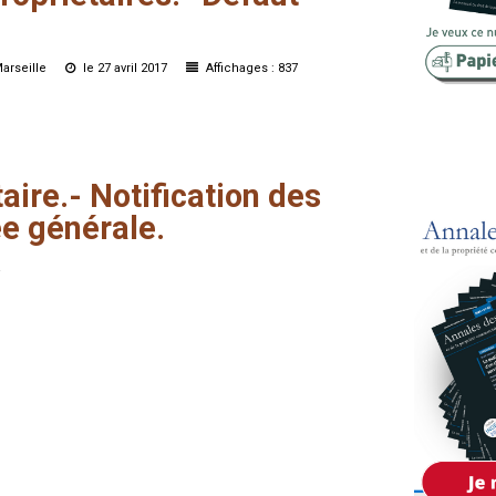
Copropriété
Domaine
Marseille
le 27 avril 2017
Affichages : 837
Environnement
Expropriation
aire.-
Notification
des
Financement
ée
générale.
Fiscalité