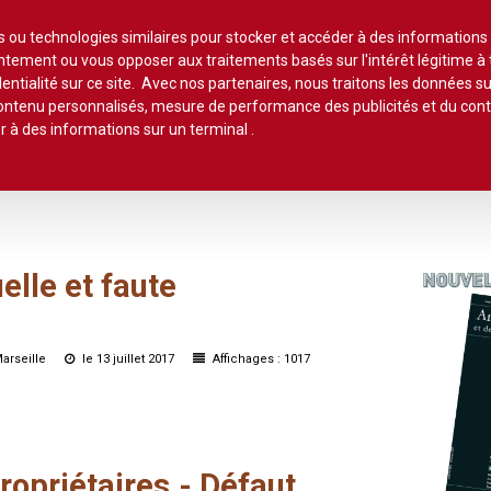
Lire un
es ou technologies similaires pour stocker et accéder à des informations
sentement ou vous opposer aux traitements basés sur l'intérêt légitime 
entialité sur ce site. Avec nos partenaires, nous traitons les données su
 contenu personnalisés, mesure de performance des publicités et du co
ommaires
Chroniques
Etudes de texte
Réponses ministér
r à des informations sur un terminal
.
Agent immobilier
Copropriété
Association syndi
Location meublée
Bail commercial
Droit foncier privé
Assurances
elle
et
faute
Professionnels de l'immobilier
Bail d'habitation
Droit foncier public
Baux
SCI
Baux commercia
Bail rural
Expropriation
Marseille
le 13 juillet 2017
Affichages : 1017
Vente
Baux d'habitation
Construction
Fiscalité
Droit réel
Collectivités terri
Responsabilité notariale
Construction
ropriétaires.-
Défaut