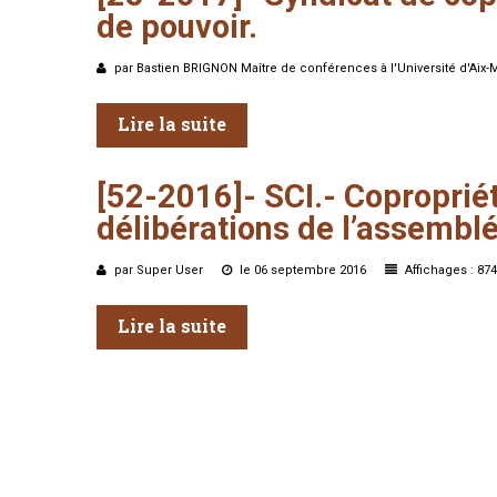
de
pouvoir.
par Bastien BRIGNON Maître de conférences à l'Université d'Aix-
Lire la suite
[52-2016]-
SCI.-
Copropriét
délibérations
de
l’assembl
par Super User
le 06 septembre 2016
Affichages : 874
Lire la suite