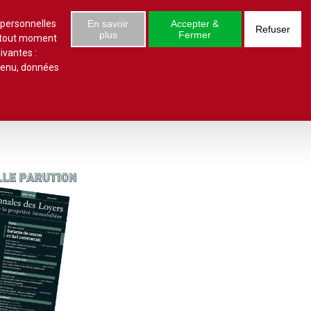
S'abonner
Se connecter
 numéro
 personnelles
En savoir
Accepter &
Refuser
plus
Fermer
à tout moment
ivantes :
ntenu, données
ielles
Conclusions et Rapports
Indivision
Profession immobilière
cale libre
Logement
Société civile immobilière
Logement (aides)
Urbanisme et lotissement
Logement social
ux
Vente immobilière
Politique de la ville
Professions
toriales
Propriété