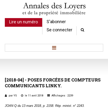
S'abonner
Lire un numéro
Se connecter
Accueil
Actualité
Commentaires d'arrêt
[2018-04]
-
POSES
FORCÉES
DE
COMPTEURS
Sommaires
COMMUNICANTS
LINKY.
Chroniques
Etudes de texte
par YS
le 11 avril 2018
Affichages : 2239
Réponses ministérielles
JOAN Q du 13 mars 2018, p. 2158. Rép. minist. n° 2243.
Conclusions et Rapports