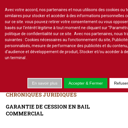
Avec votre accord, nos partenaires et nous utilisons des cookies ou 
similaires pour stocker et accéder à des informations personnelles 
sur ce site. vous pouvez retirer votre consentement ou vous oppose
S'abonner
Lire un numéro
basés sur l'intérêt légitime à tout moment ne cliquant sur "Paramét
politique de confidentialité sur ce site. Avec nos partenaires, nous t
Se connecter
suivantes : Cookies nécessaires au fonctionnement du site, Publicité
personnalisés, mesure de performance des publicités et du contenu
d'audience et développement de produit, Stocker et/ou accéder à de
un terminal
.
Accueil
Actualité
En savoir plus
Accepter & Fermer
Refuse
Commentaires d'arrêt
CHRONIQUES JURIDIQUES
Sommaires
Chroniques
GARANTIE DE CESSION EN BAIL
Etudes de texte
COMMERCIAL
Réponses ministérielles
Conclusions et Rapports