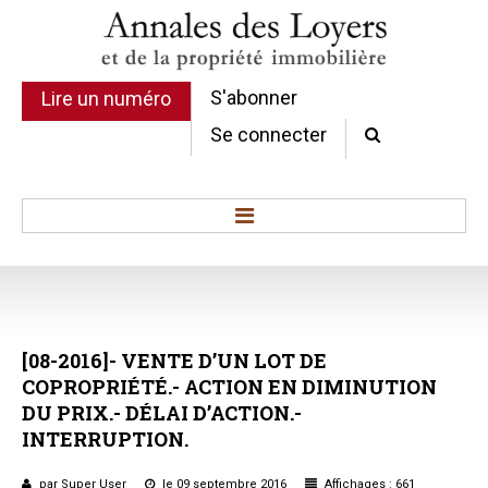
S'abonner
Lire un numéro
Se connecter
Accueil
Actualité
Commentaires d'arrêt
[08-2016]-
VENTE
D’UN
LOT
DE
Sommaires
COPROPRIÉTÉ.-
ACTION
EN
DIMINUTION
Chroniques
DU
PRIX.-
DÉLAI
D’ACTION.-
Etudes de texte
INTERRUPTION.
Réponses ministérielles
Conclusions et Rapports
par Super User
le 09 septembre 2016
Affichages : 661