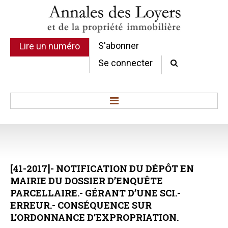
S'abonner
Lire un numéro
Se connecter
Accueil
Actualité
Commentaires d'arrêt
[41-2017]-
NOTIFICATION
DU
DÉPÔT
EN
Sommaires
MAIRIE
DU
DOSSIER
D’ENQUÊTE
Chroniques
PARCELLAIRE.-
GÉRANT
D’UNE
SCI.-
Etudes de texte
ERREUR.-
CONSÉQUENCE
SUR
Réponses ministérielles
L’ORDONNANCE
D’EXPROPRIATION.
Conclusions et Rapports