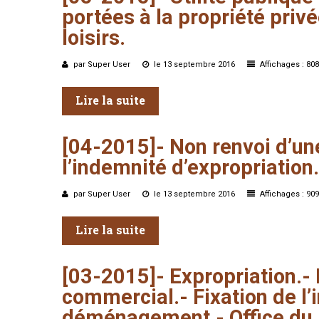
portées
à
la
propriété
privé
loisirs.
par Super User
le 13 septembre 2016
Affichages : 808
Lire la suite
[04-2015]-
Non
renvoi
d’un
l’indemnité
d’expropriation.
par Super User
le 13 septembre 2016
Affichages : 909
Lire la suite
[03-2015]-
Expropriation.-
commercial.-
Fixation
de
l
déménagement.-
Office
du