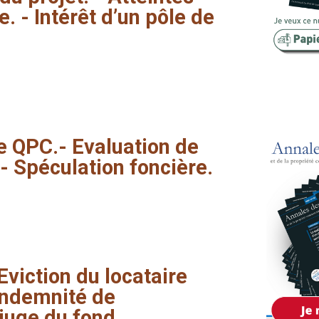
e.
-
Intérêt
d’un
pôle
de
Copropriété
Domaine
Environnement
Expropriation
Financement
e
QPC.-
Evaluation
de
Fiscalité
-
Spéculation
foncière.
Eviction
du
locataire
’indemnité
de
juge
du
fond.