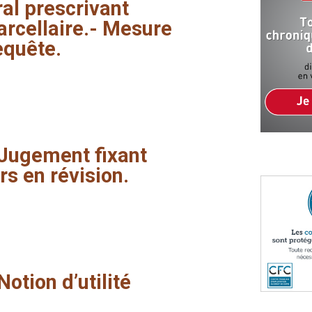
ral
prescrivant
arcellaire.-
Mesure
equête.
Jugement
fixant
rs
en
révision.
Notion
d’utilité