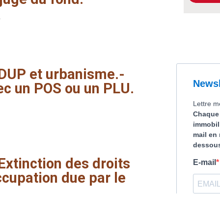
DUP
et
urbanisme.-
ec
un
POS
ou
un
PLU.
Extinction
des
droits
ccupation
due
par
le