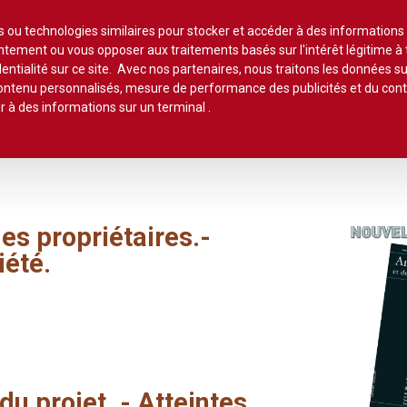
Lire un
es ou technologies similaires pour stocker et accéder à des informations
sentement ou vous opposer aux traitements basés sur l'intérêt légitime 
entialité sur ce site. Avec nos partenaires, nous traitons les données su
 contenu personnalisés, mesure de performance des publicités et du co
ommaires
Chroniques
Etudes de texte
Réponses ministér
r à des informations sur un terminal
.
Agent immobilier
Copropriété
Association syndi
Location meublée
Bail commercial
Droit foncier privé
Assurances
des
propriétaires.-
Professionnels de l'immobilier
iété.
Bail d'habitation
Droit foncier public
Baux
SCI
Baux commercia
Bail rural
Expropriation
Vente
Baux d'habitation
Construction
Fiscalité
Droit réel
Collectivités terri
Responsabilité notariale
Construction
du
projet.
-
Atteintes