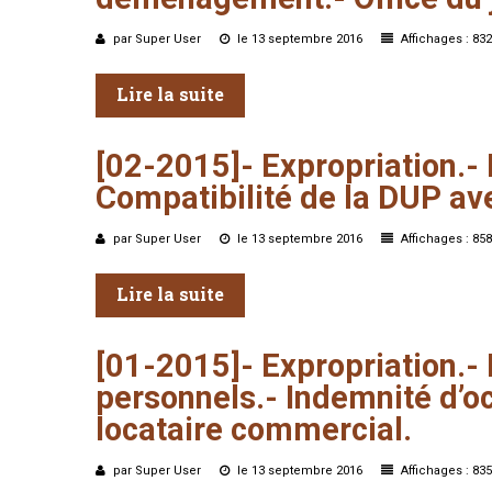
par Super User
le 13 septembre 2016
Affichages : 832
Lire la suite
[02-2015]-
Expropriation.-
Compatibilité
de
la
DUP
av
par Super User
le 13 septembre 2016
Affichages : 858
Lire la suite
[01-2015]-
Expropriation.-
personnels.-
Indemnité
d’o
locataire
commercial.
par Super User
le 13 septembre 2016
Affichages : 835