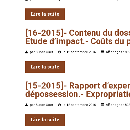
Lire la suite
[16-2015]-
Contenu
du
dos
Etude
d’impact.-
Coûts
du
p
par Super User
le 12 septembre 2016
Affichages : 862
Lire la suite
[15-2015]-
Rapport
d’exper
dépossession.-
Expropriati
par Super User
le 12 septembre 2016
Affichages : 822
Lire la suite