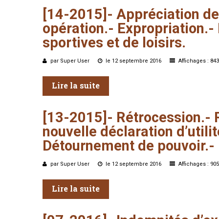
[14-2015]-
Appréciation
de
opération.-
Expropriation.-
sportives
et
de
loisirs.
par Super User
le 12 septembre 2016
Affichages : 843
Lire la suite
[13-2015]-
Rétrocession.-
nouvelle
déclaration
d’utili
Détournement
de
pouvoir.-
par Super User
le 12 septembre 2016
Affichages : 905
Lire la suite