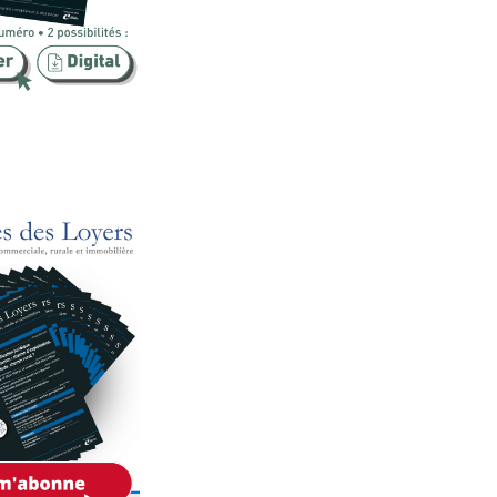
Publicité foncière
Rural
SCI
Sécurité
Urbanisme
Vente
Voies d'exécution