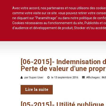
Avec votre accord, nos partenaires et nous utilisons des cooki
comme votre visite sur ce site. vous pouvez retirer votre con
ne cliquant sur "Paramétrage" ou dans notre politique de confid
Cookies nécessaires au fonctionnement du site, Publicités et
Accueil
Actualité
Commentaires d'arrêt
S
d'audience et développement de produit, Stocker et/ou accéde
Formez-vous !
Veille législative et règlementaire
Autres
Décision de justice
[06-2015]-
Indemnisation
Baux
Perte
de
Propositions et projets de lois
valeur
d’une
propr
Construction
Actualité immobilière
par Super User
le 13 septembre 2016
Affichages : 863
Copropriété
Droit rural
Lire la suite
Fiscalité
[05-2015]-
Utilité
publique