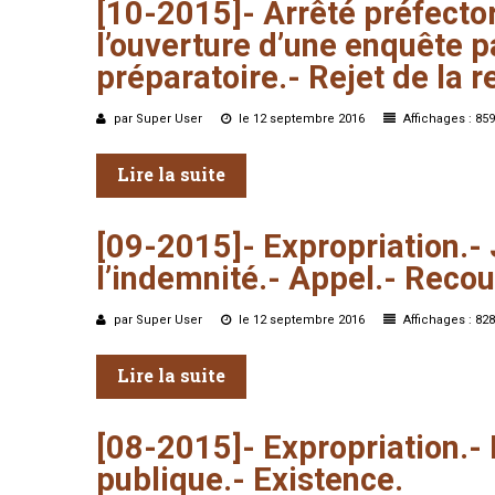
[10-2015]-
Arrêté
préfecto
l’ouverture
d’une
enquête
p
préparatoire.-
Rejet
de
la
r
par Super User
le 12 septembre 2016
Affichages : 859
Lire la suite
[09-2015]-
Expropriation.-
l’indemnité.-
Appel.-
Recou
par Super User
le 12 septembre 2016
Affichages : 828
Lire la suite
[08-2015]-
Expropriation.-
publique.-
Existence.