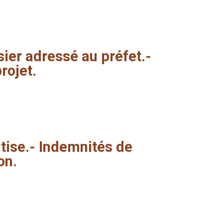
sier
adressé
au
préfet.-
rojet.
tise.-
Indemnités
de
on.