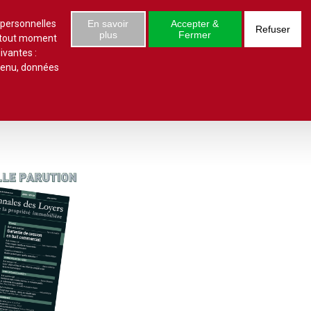
S'abonner
Se connecter
 numéro
 personnelles
En savoir
Accepter &
Refuser
plus
Fermer
à tout moment
ivantes :
ntenu, données
ielles
Conclusions et Rapports
Indivision
Profession immobilière
cale libre
Logement
Société civile immobilière
Logement (aides)
Urbanisme et lotissement
Logement social
ux
Vente immobilière
Politique de la ville
Professions
toriales
Propriété