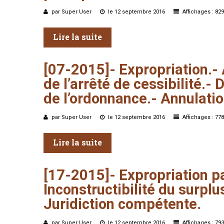
par Super User
le 12 septembre 2016
Affichages : 829
Lire la suite
[07-2015]-
Expropriation.-
de
l’arrêté
de
cessibilité.-
D
de
l’ordonnance.-
Annulatio
par Super User
le 12 septembre 2016
Affichages : 778
Lire la suite
[17-2015]-
Expropriation
pa
Inconstructibilité
du
surplu
Juridiction
compétente.
par Super User
le 12 septembre 2016
Affichages : 793