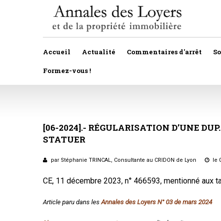
Accueil
Actualité
Commentaires d'arrêt
S
Formez-vous !
Veille législative et règlementaire
Autres
Décision de justice
[06-2024].-
RÉGULARISATION
Baux
D’UNE
DUP.
STATUER
Propositions et projets de lois
Construction
Actualité immobilière
par Stéphanie TRINCAL, Consultante au CRIDON de Lyon
le 
Copropriété
CE, 11 décembre 2023, n° 466593, mentionné aux ta
Droit rural
Article paru dans les
Annales des Loyers N° 03 de mars 2024
Fiscalité