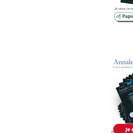
Copropriété
Domaine
Environnement
Expropriation
Financement
Fiscalité