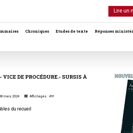
Lire un
ommaires
Chroniques
Etudes de texte
Réponses ministér
Agent immobilier
Copropriété
Association syndi
Location meublée
Bail commercial
Droit foncier privé
Assurances
Professionnels de l'immobilier
-
VICE
DE
PROCÉDURE.-
SURSIS
À
Bail d'habitation
Droit foncier public
Baux
SCI
Baux commercia
Bail rural
Expropriation
08 mars 2024
Affichages : 491
Vente
Baux d'habitation
bles du recueil
Construction
Fiscalité
Droit réel
Collectivités terri
Responsabilité notariale
Construction