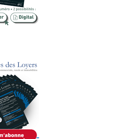
Publicité foncière
Rural
SCI
Sécurité
Urbanisme
Vente
Voies d'exécution