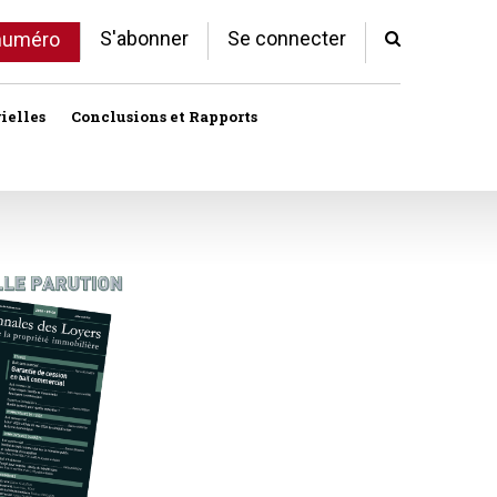
S'abonner
Se connecter
 numéro
ielles
Conclusions et Rapports
Indivision
Profession immobilière
cale libre
Logement
Société civile immobilière
Logement (aides)
Urbanisme et lotissement
Logement social
ux
Vente immobilière
Politique de la ville
Professions
toriales
Propriété