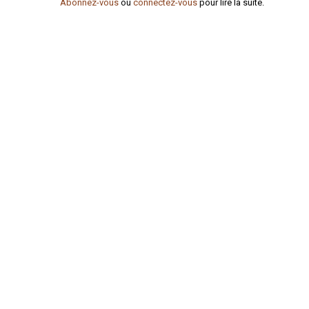
Abonnez-vous
ou
connectez-vous
pour lire la suite.