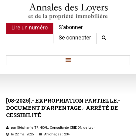
S'abonner
Lire un numéro
Se connecter
Accueil
Actualité
Commentaires d'arrêt
[08-2025].-
EXPROPRIATION
PARTIELLE.-
Sommaires
DOCUMENT
D’ARPENTAGE.-
ARRÊTÉ
DE
Chroniques
CESSIBILITÉ
Etudes de texte
Réponses ministérielles
par Stéphanie TRINCAL, Consultante CRIDON de Lyon
Conclusions et Rapports
le 22 mai 2025
Affichages : 234