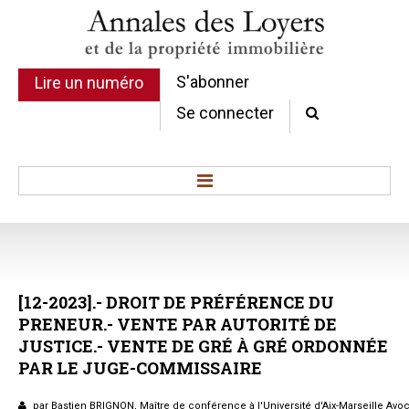
S'abonner
Lire un numéro
Se connecter
Accueil
Actualité
Commentaires d'arrêt
[12-2023].-
DROIT
DE
PRÉFÉRENCE
DU
Sommaires
PRENEUR.-
VENTE
PAR
AUTORITÉ
DE
Chroniques
JUSTICE.-
VENTE
DE
GRÉ
À
GRÉ
ORDONNÉE
Etudes de texte
PAR
LE
JUGE-COMMISSAIRE
Réponses ministérielles
Conclusions et Rapports
par Bastien BRIGNON, Maître de conférence à l'Université d'Aix-Marseille Avoc