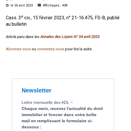
le 26 avril 2023
Affichages : 408
Formez-vous !
e
Cass. 3
civ., 15 février 2023, n° 21-16.475, FS-B, publié
au bulletin
Article paru dans les
Annales des Loyers N° 04 avril 2023
Abonnez-vous
ou
connectez-vous
pour lire la suite.