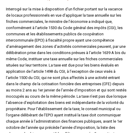
Formez-vous !
Interrogé sur la mise à disposition d’un fichier portant sur la vacance
de locaux professionnels en vue d’appliquer la taxe annuelle sur les
friches commerciales, le ministre de l’économie a indiqué que,
conformément à l’article 1530 du Code général des impôts (CGI), les
communes et les établissements publics de coopération
intercommunale (EPCI) à fiscalité propre ayant une compétence
d’aménagement des zones d’activités commerciales peuvent, par une
délibération prise dans les conditions prévues à l’article 1639 A bis du
même Code, instituer une taxe annuelle sur les friches commerciales
situées sur leur territoire. La taxe est due pour les biens évalués en
application de l’article 1498 du CGI, à l’exception de ceux visés à
l’article 1500 du CGI, qui ne sont plus affectés à une activité entrant
dans le champ de la cotisation foncière des entreprises (CFE) depuis
au moins 2 ans au 1er janvier de l’année d’imposition et qui sont restés
inoccupés au cours de la même période. La taxe n’est pas due lorsque
l’absence d’exploitation des biens est indépendante de la volonté du
propriétaire. Pour l’établissement de la taxe, le conseil municipal ou
l’organe délibérant de l’EPCI ayant institué la taxe doit communiquer
chaque année à l’administration des finances publiques, avant le 1er
octobre de l’année qui précède l’année d’imposition, la liste des