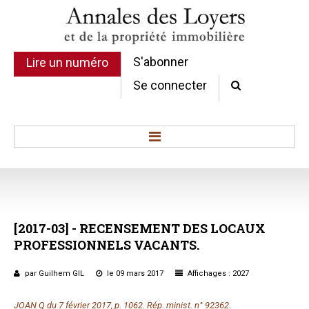
S'abonner
Lire un numéro
Se connecter
Accueil
Actualité
Commentaires d'arrêt
[2017-03]
-
RECENSEMENT
DES
LOCAUX
Sommaires
PROFESSIONNELS
VACANTS.
Chroniques
Etudes de texte
par Guilhem GIL
le 09 mars 2017
Affichages : 2027
Réponses ministérielles
Conclusions et Rapports
JOAN Q du 7 février 2017, p. 1062. Rép. minist. n° 92362.