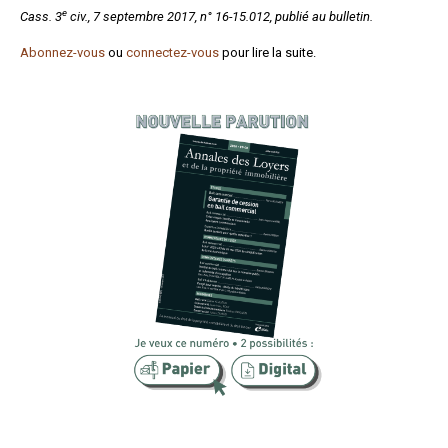
e
Cass. 3
civ., 7 septembre 2017, n° 16-15.012, publié au bulletin.
Formez-vous !
Abonnez-vous
ou
connectez-vous
pour lire la suite.