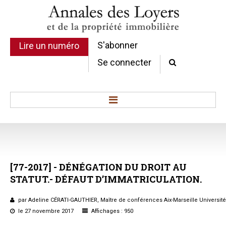
S'abonner
Lire un numéro
Se connecter
Accueil
Actualité
Commentaires d'arrêt
[77-2017]
-
DÉNÉGATION
DU
DROIT
AU
Sommaires
STATUT.-
DÉFAUT
D’IMMATRICULATION.
Chroniques
Etudes de texte
par Adeline CÉRATI-GAUTHIER, Maître de conférences Aix-Marseille Université
Réponses ministérielles
le 27 novembre 2017
Affichages : 950
Conclusions et Rapports