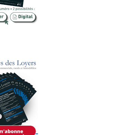
Publicité foncière
Rural
SCI
Sécurité
Urbanisme
Vente
Voies d'exécution