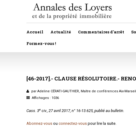
Accueil
Actualité
Commentaires d'arrêt
S
Formez-vous !
Veille législative et règlementaire
Autres
Décision de justice
[46-2017].-
CLAUSE
RÉSOLUTOIRE.-
Baux
RENO
Propositions et projets de lois
Construction
par Adeline CÉRATI-GAUTHIER, Maître de conférences Aix-Marseil
Actualité immobilière
Affichages : 1036
Copropriété
e
Cass. 3
civ., 27 avril 2017, n° 16-13.625, publié au bulletin.
Droit rural
Abonnez-vous
ou
connectez-vous
pour lire la suite.
Fiscalité