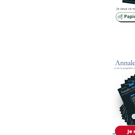
Copropriété
Domaine
Environnement
Expropriation
Financement
Fiscalité