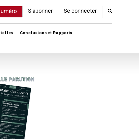
S'abonner
Se connecter
 numéro
ielles
Conclusions et Rapports
Indivision
Profession immobilière
cale libre
Logement
Société civile immobilière
Logement (aides)
Urbanisme et lotissement
Logement social
ux
Vente immobilière
Politique de la ville
Professions
toriales
Propriété