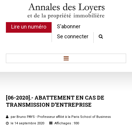
S'abonner
Lire un numéro
Se connecter
Accueil
Actualité
Commentaires d'arrêt
[06-2020].-
ABATTEMENT
EN
CAS
DE
Sommaires
TRANSMISSION
D’ENTREPRISE
Chroniques
Etudes de texte
par Bruno PAYS - Professeur affilié à la Paris School of Business
Réponses ministérielles
le 14 septembre 2020
Affichages : 930
Conclusions et Rapports