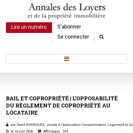
S'abonner
Lire un numéro
Se connecter
Accueil
Actualité
Commentaires d'arrêt
BAIL
ET
COPROPRIÉTÉ
|
L’OPPOSABILITÉ
Sommaires
DU
RÈGLEMENT
DE
COPROPRIÉTÉ
AU
Chroniques
LOCATAIRE
Etudes de texte
Réponses ministérielles
par David RODRIGUES, Juriste à l’association Consommation, Logement et Ca
Conclusions et Rapports
le 16 juin 2026
Affichages : 974