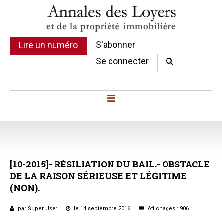
S'abonner
Lire un numéro
Se connecter
Accueil
Actualité
Commentaires d'arrêt
[10-2015]-
RÉSILIATION
DU
BAIL.-
OBSTACLE
Sommaires
DE
LA
RAISON
SÉRIEUSE
ET
LÉGITIME
Chroniques
(NON).
Etudes de texte
Réponses ministérielles
par Super User
le 14 septembre 2016
Affichages : 906
Conclusions et Rapports