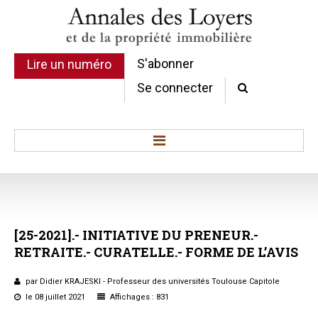
S'abonner
Lire un numéro
Se connecter
Accueil
Actualité
Commentaires d'arrêt
[25-2021].-
INITIATIVE
DU
PRENEUR.-
Sommaires
RETRAITE.-
CURATELLE.-
FORME
DE
L’AVIS
Chroniques
Etudes de texte
par Didier KRAJESKI - Professeur des universités Toulouse Capitole
Réponses ministérielles
le 08 juillet 2021
Affichages : 831
Conclusions et Rapports