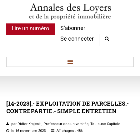
S'abonner
Lire un numéro
Se connecter
Accueil
Actualité
Commentaires d'arrêt
[14-2023].-
EXPLOITATION
DE
PARCELLES.-
Sommaires
CONTREPARTIE.-
SIMPLE
ENTRETIEN
Chroniques
Etudes de texte
par Didier Krajeski, Professeur des universités, Toulouse Capitole
Réponses ministérielles
le 16 novembre 2023
Affichages : 486
Conclusions et Rapports