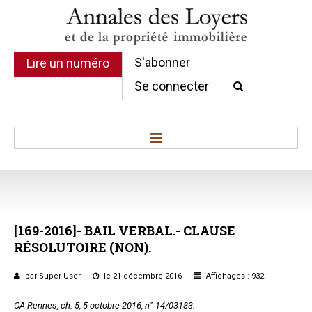
S'abonner
Lire un numéro
Se connecter
Accueil
Actualité
Commentaires d'arrêt
[169-2016]-
BAIL
VERBAL.-
CLAUSE
Sommaires
RÉSOLUTOIRE
(NON).
Chroniques
Etudes de texte
par Super User
le 21 décembre 2016
Affichages : 932
Réponses ministérielles
CA Rennes, ch. 5, 5 octobre 2016, n° 14/03183.
Conclusions et Rapports