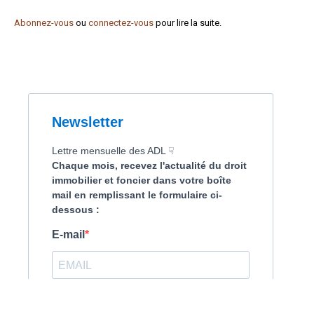
Formez-vous !
Abonnez-vous
ou
connectez-vous
pour lire la suite.