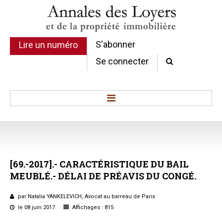
S'abonner
Lire un numéro
Se connecter
Accueil
Actualité
Commentaires d'arrêt
[69.-2017].-
CARACTÉRISTIQUE
DU
BAIL
Sommaires
MEUBLÉ.-
DÉLAI
DE
PRÉAVIS
DU
CONGÉ.
Chroniques
Etudes de texte
par Natalia YANKELEVICH, Avocat au barreau de Paris
Réponses ministérielles
le 08 juin 2017
Affichages : 815
Conclusions et Rapports