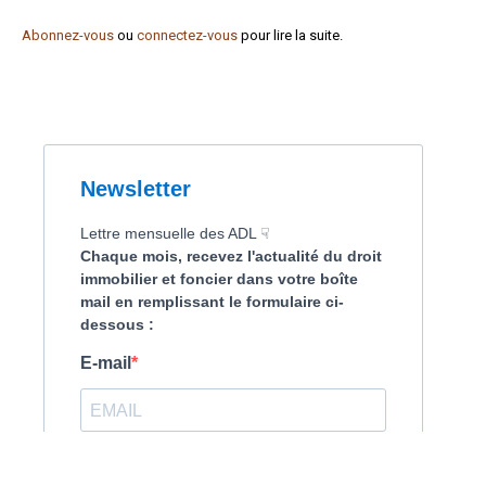
Formez-vous !
Abonnez-vous
ou
connectez-vous
pour lire la suite.