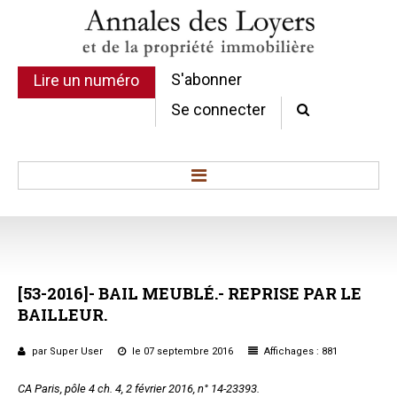
S'abonner
Lire un numéro
Se connecter
Accueil
Actualité
Commentaires d'arrêt
[53-2016]-
BAIL
MEUBLÉ.-
REPRISE
PAR
LE
Sommaires
BAILLEUR.
Chroniques
Etudes de texte
par Super User
le 07 septembre 2016
Affichages : 881
Réponses ministérielles
CA Paris, pôle 4 ch. 4, 2 février 2016, n° 14-23393.
Conclusions et Rapports