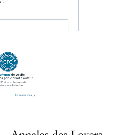
Publicité foncière
Rural
SCI
Sécurité
Urbanisme
Vente
Voies d'exécution