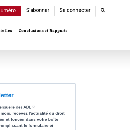
S'abonner
Se connecter
 numéro
ielles
Conclusions et Rapports
Indivision
Profession immobilière
cale libre
Logement
Société civile immobilière
Logement (aides)
Urbanisme et lotissement
Logement social
ux
Vente immobilière
Politique de la ville
Professions
toriales
Propriété