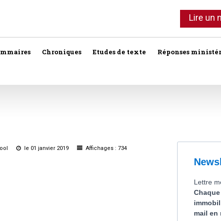
Lire un
ommaires
Chroniques
Etudes de texte
Réponses ministér
Agent immobilier
Copropriété
Association syndi
Location meublée
Bail commercial
Droit foncier privé
Assurances
Professionnels de l'immobilier
Bail d'habitation
Droit foncier public
Baux
SCI
hool
le 01 janvier 2019
Affichages : 734
Baux commercia
Bail rural
Expropriation
Vente
Baux d'habitation
Construction
Fiscalité
Droit réel
Collectivités terri
Responsabilité notariale
Construction