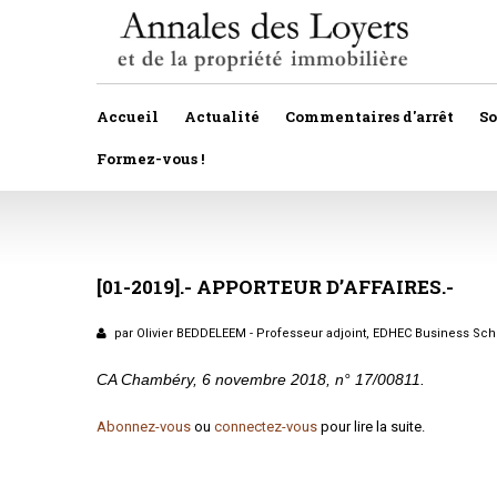
Accueil
Actualité
Commentaires d'arrêt
S
Formez-vous !
Veille législative et règlementaire
Autres
Décision de justice
[01-2019].-
APPORTEUR
Baux
D’AFFAIRES.-
Propositions et projets de lois
Construction
par Olivier BEDDELEEM - Professeur adjoint, EDHEC Business Sc
Actualité immobilière
Copropriété
CA Chambéry, 6 novembre 2018, n° 17/00811.
Droit rural
Abonnez-vous
ou
connectez-vous
pour lire la suite.
Fiscalité