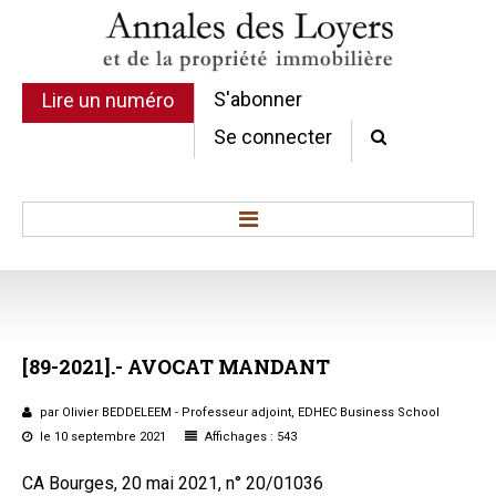
S'abonner
Lire un numéro
Se connecter
Accueil
Actualité
Commentaires d'arrêt
[89-2021].-
AVOCAT
MANDANT
Sommaires
Chroniques
par Olivier BEDDELEEM - Professeur adjoint, EDHEC Business School
Etudes de texte
le 10 septembre 2021
Affichages : 543
Réponses ministérielles
CA Bourges, 20 mai 2021, n° 20/01036
Conclusions et Rapports