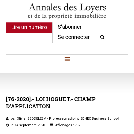
S'abonner
Lire un numéro
Se connecter
Accueil
Actualité
Commentaires d'arrêt
[76-2020].-
LOI
HOGUET.-
CHAMP
Sommaires
D’APPLICATION
Chroniques
Etudes de texte
par Olivier BEDDELEEM - Professeur adjoint, EDHEC Business School
Réponses ministérielles
le 14 septembre 2020
Affichages : 732
Conclusions et Rapports